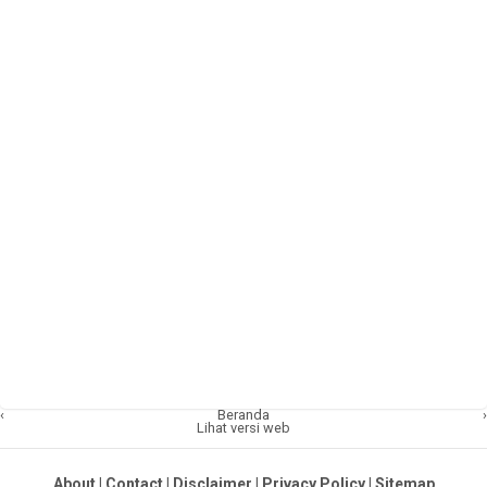
‹
Beranda
›
Lihat versi web
About
|
Contact
|
Disclaimer
|
Privacy Policy
|
Sitemap